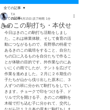
全ての記事
T.A
全ての記事
2023年4月15日
読了時間: 1分
きのこの駒打ち・本伏せ
教育
今日はきのこの駒打ち活動をしまし
た。これは林業体験、そして食育の活
動につながるもので、長野県の特産で
あるきのこの栽培をすること、自分た
ちの口に入るものを自分たちで作るこ
とが体験の目的です。外作業なのにあ
いにくの雨でしたが、テントを広げて
作業を進めました。２月に２６期生の
子たちが山から伐り出した原木に、３
人ずつの班に分かれて駒打ちをしてい
きます。チョークで印をつける子、ド
リルで穴を開ける子、きのこの種駒を
木槌で打ち込む子に分かれて、交代し
ながら計１２０本の原木に駒打ちしま