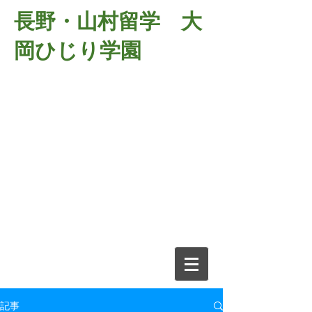
長野・山村留学 大
岡ひじり学園
381-2701
長野県長野市大岡中牧
６９８－１
​山村留学 大岡ひじり学園
電話026-266-2037 FAX026-266-
2639
e-mail:
o-hijiri@grn.janis.or.jp
記事