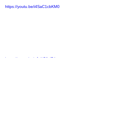
https://youtu.be/i4SaC1cbKM0
https://youtu.be/eJqN5JqlF4w