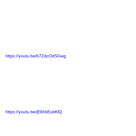
https://youtu.be/b7ZdcOdSGwg
https://youtu.be/jE6hbEubKlQ