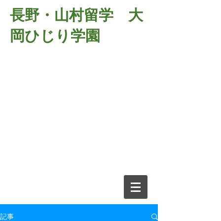
長野・山村留学 大
岡ひじり学園
381-2701
長野県長野市大岡中牧
６９８－１
​山村留学 大岡ひじり学園
電話026-266-2037 FAX026-266-
2639
e-mail:
o-hijiri@grn.janis.or.jp
記事