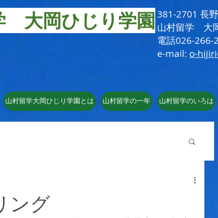
学 大岡ひじり学園
381-2701
​山村留学 大
電話026-266-2
e-mail:
o-hijir
山村留学大岡ひじり学園とは
山村留学の一年
山村留学のいろは
リング