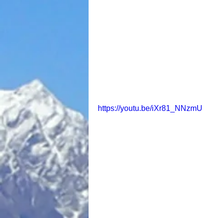
https://youtu.be/iXr81_NNzmU