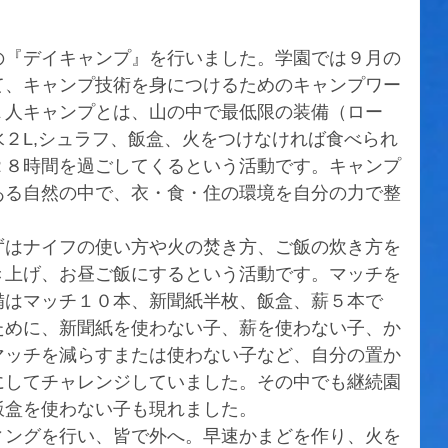
の『デイキャンプ』を行いました。学園では９月の
て、キャンプ技術を身につけるためのキャンプワー
１人キャンプとは、山の中で最低限の装備（ロー
２L,シュラフ、飯盒、火をつけなければ食べられ
２８時間を過ごしてくるという活動です。キャンプ
ある自然の中で、衣・食・住の環境を自分の力で整
ずはナイフの使い方や火の焚き方、ご飯の炊き方を
き上げ、お昼ご飯にするという活動です。マッチを
備はマッチ１０本、新聞紙半枚、飯盒、薪５本で
ために、新聞紙を使わない子、薪を使わない子、か
マッチを減らすまたは使わない子など、自分の置か
にしてチャレンジしていました。その中でも継続園
飯盒を使わない子も現れました。
ィングを行い、皆で外へ。早速かまどを作り、火を