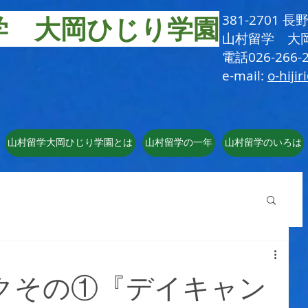
学 大岡ひじり学園
381-2701
​山村留学 大
電話026-266-2
e-mail:
o-hijir
山村留学大岡ひじり学園とは
山村留学の一年
山村留学のいろは
クその①『デイキャン