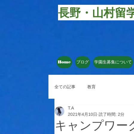
長野・山村留
Home
ブログ
学園生募集について
全ての記事
教育
T.A
2021年4月10日
読了時間: 2分
キャンプワー