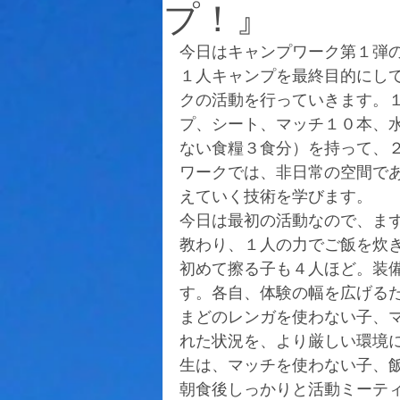
プ！』
今日はキャンプワーク第１弾
１人キャンプを最終目的にし
クの活動を行っていきます。
プ、シート、マッチ１０本、水
ない食糧３食分）を持って、
ワークでは、非日常の空間で
えていく技術を学びます。
今日は最初の活動なので、ま
教わり、１人の力でご飯を炊
初めて擦る子も４人ほど。装
す。各自、体験の幅を広げる
まどのレンガを使わない子、
れた状況を、より厳しい環境
生は、マッチを使わない子、
朝食後しっかりと活動ミーテ