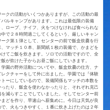
ワークの活動がいくつかありますが、この活動の最
イバルキャンプがあります。これは最低限の装備
ト、ロープ、ナイフ、火をつけなければ食べられな
の中で２８時間過ごしてくるという、厳しいキャン
ワーク第１弾として、センターの前で飯盒炊爨を行
米、マッチ１０本、新聞紙１枚の装備で、かまどを
つけてご飯を炊きます。ソロでの活動ですので、全
ご飯が炊けた子からお昼ご飯にしていきます。
、学園の野外活動についてや、飯盒炊爨の仕方、ナ
どレクチャーをして外に出ました。学園では『体験
ットーにしているので、装備関係もマッチの本数を
かったり、飯盒を使わなかったりと、それぞれ克己
備を減らすことでしていました。そしてセンター前
かまどを作り、早速山へ薪集めに。今日は天気が良
ので、火もつきやすく、１番に炊き上げたのは２年