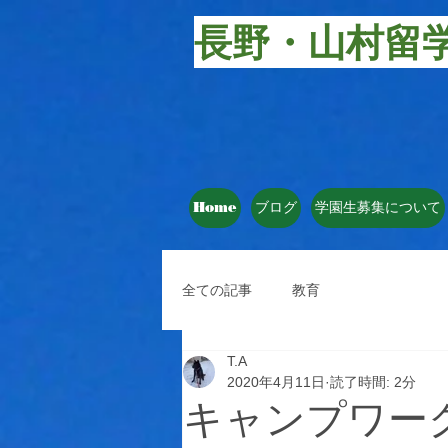
長野・山村留
Home
ブログ
学園生募集について
全ての記事
教育
T.A
2020年4月11日
読了時間: 2分
キャンプワー