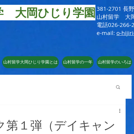
学 大岡ひじり学園
381-2701
​山村留学 大
電話026-266-2
e-mail:
o-hijir
山村留学大岡ひじり学園とは
山村留学の一年
山村留学のいろは
ク第１弾（デイキャン