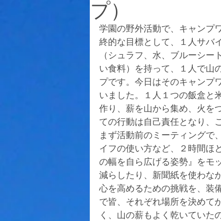
プ）
学園の野外活動で、キャンプ
終的な目標として、１人サバ
（シュラフ、水、ブルーシー
い食料）を持って、１人で山
プです。今日はそのキャンプ
いました。１人１つの飯盒と
作り、薪を山から集め、火を
ての行動は自己責任となり、
まず活動前のミーティングで
イフの使い方など、２時間ほ
の幅を自ら広げる姿勢』をモ
減らしたり、新聞紙を使わな
心を高めるための挑戦を、装
で皆、それぞれ場所を決めて
く、山の薪もよく乾いていた