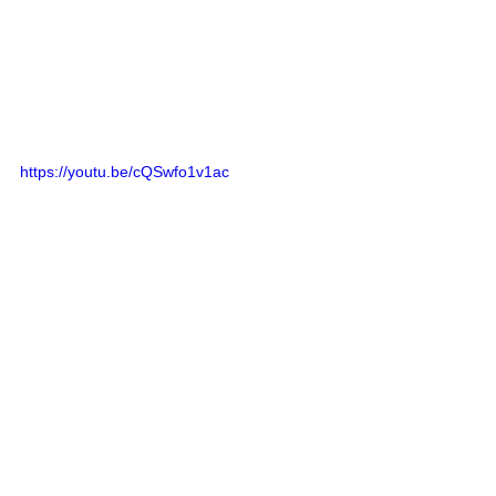
https://youtu.be/cQSwfo1v1ac
https://youtu.be/7PFCuB651mw