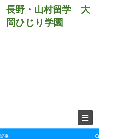
長野・山村留学 大
岡ひじり学園
381-2701
長野県長野市大岡中牧
６９８－１
​山村留学 大岡ひじり学園
電話026-266-2037 FAX026-266-
2639
e-mail:
o-hijiri@grn.janis.or.jp
記事