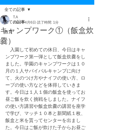
全ての記事
T.A
全ての記事
2024年4月6日
読了時間: 1分
キャンプワーク①（飯盒炊
教育
爨）
　入園して初めての休日、今日はキャ
ンプワーク第一弾として飯盒炊爨をし
ました。学園のキャンプワークは１０
月の１人サバイバルキャンプに向け
て、火のつけ方やナイフの使い方、ロ
ープの使い方などを体得していきま
す。今日は１人１個の飯盒を使ってお
昼ご飯を炊く挑戦をしました。ナイフ
の使い方講習や飯盒炊爨の講習を座学
で学び、マッチ１０本と新聞紙１枚、
飯盒と米を貰ってセンターを出まし
た。今日はご飯が炊けた子からお昼ご