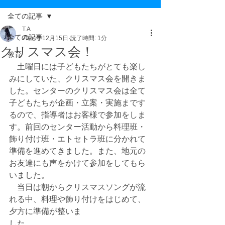
全ての記事
T.A
全ての記事
2024年12月15日
読了時間: 1分
クリスマス会！
教育
　土曜日には子どもたちがとても楽し
みにしていた、クリスマス会を開きま
した。センターのクリスマス会は全て
子どもたちが企画・立案・実施まです
るので、指導者はお客様で参加をしま
す。前回のセンター活動から料理班・
飾り付け班・エトセトラ班に分かれて
準備を進めてきました。また、地元の
お友達にも声をかけて参加をしてもら
いました。
　当日は朝からクリスマスソングが流
れる中、料理や飾り付けをはじめて、
夕方に準備が整いま
した。