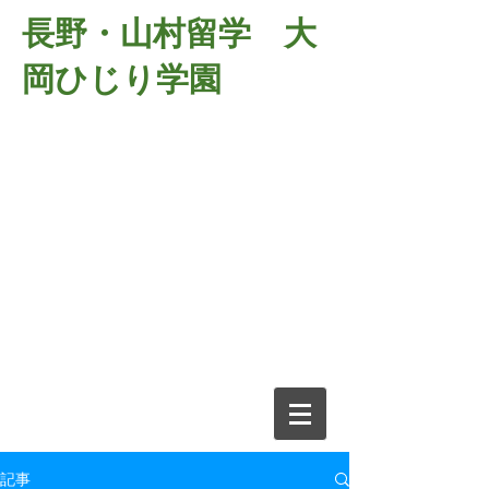
長野・山村留学 大
岡ひじり学園
381-2701
長野県長野市大岡中牧
６９８－１
​山村留学 大岡ひじり学園
電話026-266-2037 FAX026-266-
2639
e-mail:
o-hijiri@grn.janis.or.jp
記事