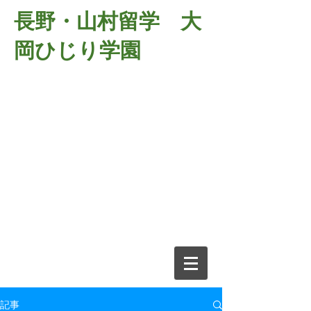
長野・山村留学 大
岡ひじり学園
381-2701
長野県長野市大岡中牧
６９８－１
​山村留学 大岡ひじり学園
電話026-266-2037 FAX026-266-
2639
e-mail:
o-hijiri@grn.janis.or.jp
記事