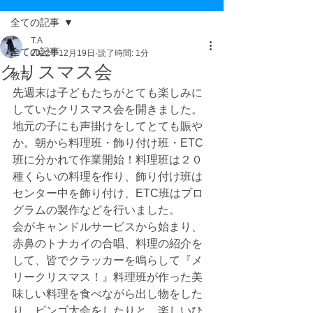
全ての記事
T.A
全ての記事
2022年12月19日
読了時間: 1分
クリスマス会
教育
先週末は子どもたちがとても楽しみに
していたクリスマス会を開きました。
地元の子にも声掛けをしてとても賑や
か。朝から料理班・飾り付け班・ETC
班に分かれて作業開始！料理班は２０
種くらいの料理を作り、飾り付け班は
センター中を飾り付け、ETC班はプロ
グラムの製作などを行いました。
会がキャンドルサービスから始まり、
赤鼻のトナカイの合唱、料理の紹介を
して、皆でクラッカーを鳴らして『メ
リークリスマス！』料理班が作った美
味しい料理を食べながら出し物をした
り、ビンゴ大会をしたりと、楽しいひ