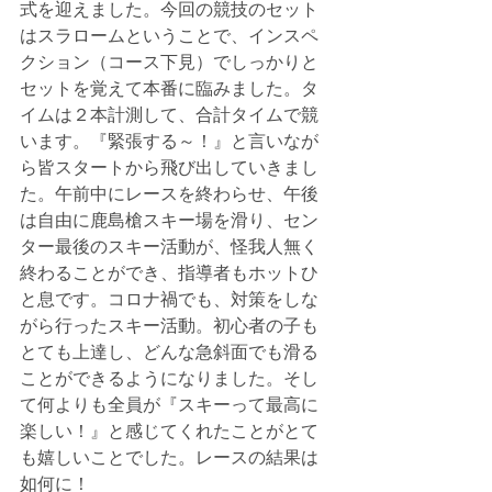
式を迎えました。今回の競技のセット
はスラロームということで、インスペ
クション（コース下見）でしっかりと
セットを覚えて本番に臨みました。タ
イムは２本計測して、合計タイムで競
います。『緊張する～！』と言いなが
ら皆スタートから飛び出していきまし
た。午前中にレースを終わらせ、午後
は自由に鹿島槍スキー場を滑り、セン
ター最後のスキー活動が、怪我人無く
終わることができ、指導者もホットひ
と息です。コロナ禍でも、対策をしな
がら行ったスキー活動。初心者の子も
とても上達し、どんな急斜面でも滑る
ことができるようになりました。そし
て何よりも全員が『スキーって最高に
楽しい！』と感じてくれたことがとて
も嬉しいことでした。レースの結果は
如何に！