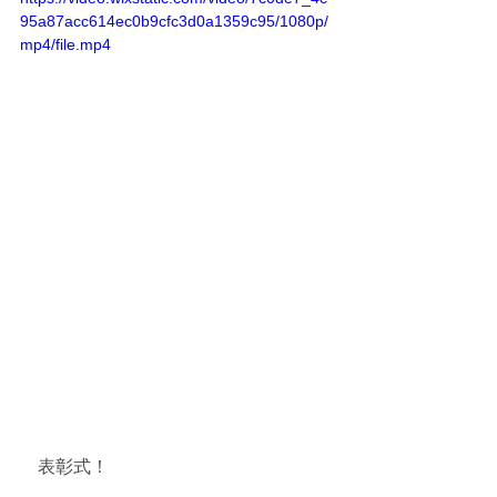
95a87acc614ec0b9cfc3d0a1359c95/1080p/
mp4/file.mp4
　表彰式！