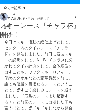
全ての記事
T.A
全ての記事
2021年3月6日
読了時間: 2分
スキーレース『チャラ杯』
教育
開催！
今日はスキー活動の総仕上げとして、
センター内のタイムレース『チャラ
杯』を開催しました。前日に競技スキ
ーの説明をして、A・B・Cクラスに分
かれてタイム計測をして、全体順位を
出すことや、ワックスやトロフィー、
伝統のタオルなどの豪華賞品を前に、
誰でも優勝を目指せるレースというこ
とで、皆すごく楽しみにレースを迎え
ました。『鹿島のレースより緊張す
る！』と前回のレースに出場した子も
言うほどで、皆ドキドキしながら開会