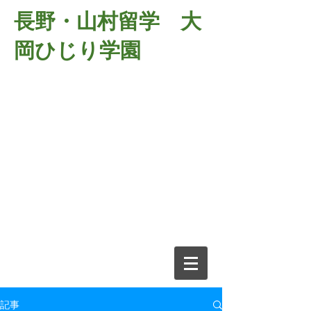
長野・山村留学 大
岡ひじり学園
381-2701
長野県長野市大岡中牧
６９８－１
​山村留学 大岡ひじり学園
電話026-266-2037 FAX026-266-
2639
e-mail:
o-hijiri@grn.janis.or.jp
記事