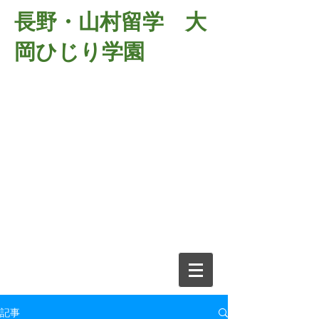
長野・山村留学 大
岡ひじり学園
381-2701
長野県長野市大岡中牧
６９８－１
​山村留学 大岡ひじり学園
電話026-266-2037 FAX026-266-
2639
e-mail:
o-hijiri@grn.janis.or.jp
記事