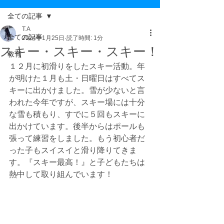
全ての記事
T.A
全ての記事
2024年1月25日
読了時間: 1分
スキー・スキー・スキー！
教育
１２月に初滑りをしたスキー活動。年
が明けた１月も土・日曜日はすべてス
キーに出かけました。雪が少ないと言
われた今年ですが、スキー場には十分
な雪も積もり、すでに５回もスキーに
出かけています。後半からはポールも
張って練習をしました。もう初心者だ
った子もスイスイと滑り降りてきま
す。『スキー最高！』と子どもたちは
熱中して取り組んでいます！