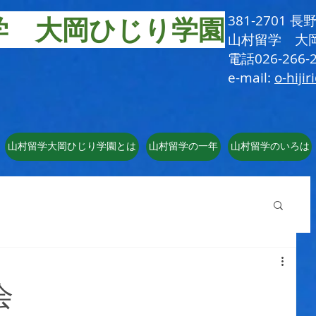
学 大岡ひじり学園
381-2701
​山村留学 大
電話026-266-2
e-mail:
o-hijir
山村留学大岡ひじり学園とは
山村留学の一年
山村留学のいろは
会