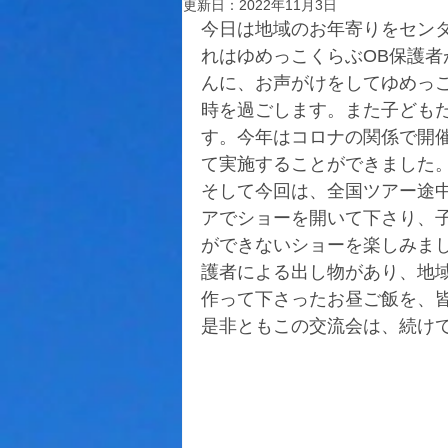
更新日：
2022年11月3日
今日は地域のお年寄りをセン
れはゆめっこくらぶOB保護
んに、お声がけをしてゆめっ
時を過ごします。また子ども
す。今年はコロナの関係で開
て実施することができました
そして今回は、全国ツアー途中
アでショーを開いて下さり、
ができないショーを楽しみまし
護者による出し物があり、地
作って下さったお昼ご飯を、
是非ともこの交流会は、続け