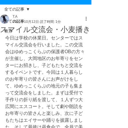
全ての記事
T.A
全ての記事
2021年10月12日
読了時間: 1分
スマイル交流会・小麦播き
教育
今日は学校の休業日。センターではス
マイル交流会を行いました。この交流
会はゆめっこくらぶの保護者OBの方々
が主催し、大岡地区のお年寄りをセン
ターにお招きし、子どもたちと交流を
するイベントです。今回は１人暮らし
のお年寄りの皆さんにお声がけをし
て、ゆめっこくらぶの地元の子も集ま
って交流会をしました。まずは受付で
手作りの折り紙を渡して、１人ずつ大
広間にエスコート。そして劇や朗読を
お年寄りの皆さんと楽しみ、次に子ど
もたちはエイサーや踊りを披露しまし
た。そして最後は昼食会で、全員で美