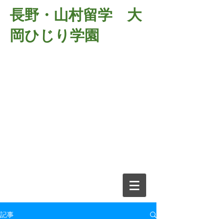
長野・山村留学 大
岡ひじり学園
381-2701
長野県長野市大岡中牧
６９８－１
​山村留学 大岡ひじり学園
電話026-266-2037 FAX026-266-
2639
e-mail:
o-hijiri@grn.janis.or.jp
記事