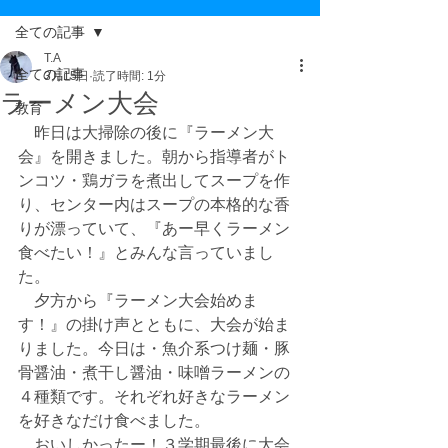
全ての記事
T.A
全ての記事
3月15日
読了時間: 1分
ラーメン大会
教育
　昨日は大掃除の後に『ラーメン大
会』を開きました。朝から指導者がト
ンコツ・鶏ガラを煮出してスープを作
り、センター内はスープの本格的な香
りが漂っていて、『あー早くラーメン
食べたい！』とみんな言っていまし
た。
　夕方から『ラーメン大会始めま
す！』の掛け声とともに、大会が始ま
りました。今日は・魚介系つけ麺・豚
骨醤油・煮干し醤油・味噌ラーメンの
４種類です。それぞれ好きなラーメン
を好きなだけ食べました。
　おいしかったー！３学期最後に大会