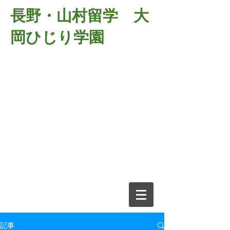
長野・山村留学 大
岡ひじり学園
381-2701
長野県長野市大岡中牧
６９８－１
​山村留学 大岡ひじり学園
電話026-266-2037 FAX026-266-
2639
e-mail:
o-hijiri@grn.janis.or.jp
記事