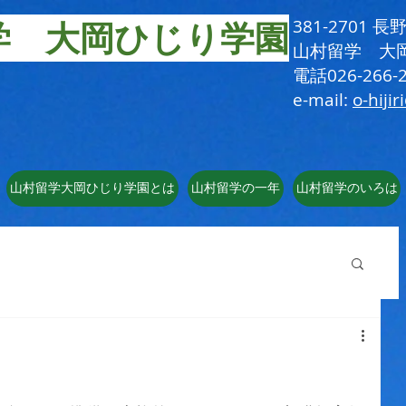
学 大岡ひじり学園
381-2701
​山村留学 大
電話026-266-2
e-mail:
o-hijir
山村留学大岡ひじり学園とは
山村留学の一年
山村留学のいろは