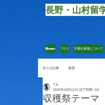
長野・山村留
Home
ブログ
学園生募集について
全ての記事
教育
T.A
2022年10月11日
読了時間: 1分
収穫祭テーマ