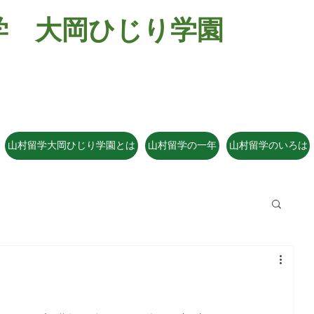
学 大岡ひじり学園
381-2701
​山村留学 大
電話026-266-2
e-mail:
o-hijir
山村留学大岡ひじり学園とは
山村留学の一年
山村留学のいろは