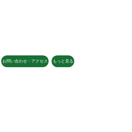
 長野県長野市大岡中牧６９８－１
岡ひじり学園
037 FAX026-266-2639
i@grn.janis.or.jp
お問い合わせ・アクセス
もっと見る