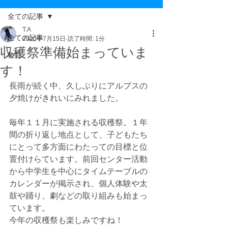
全ての記事
T.A
全ての記事
2020年7月15日
読了時間: 1分
収穫祭準備始まっていま
教育
す！
長雨が続く中、久しぶりにアルプスの
夕焼けがきれいにみれました。
毎年１１月に実施される収穫祭。１年
間の折り返し地点として、子どもたち
にとって多方面にわたっての目標と位
置付けらています。前回センター活動
から中学生を中心にタイムテーブルの
カレンダーが掲示され、個人体験や太
鼓や踊り、劇などの取り組みも始まっ
ています。
今年の収穫祭も楽しみですね！