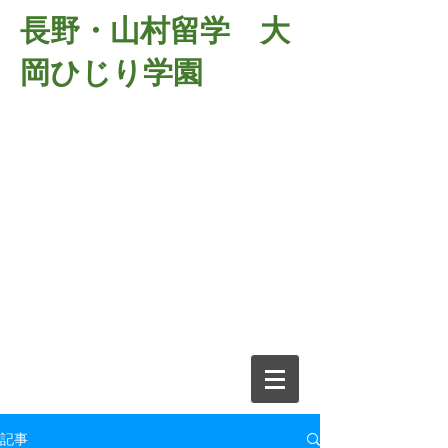
長野・山村留学 大
岡ひじり学園
381-2701
長野県長野市大岡中牧
６９８－１
​山村留学 大岡ひじり学園
電話026-266-2037 FAX026-266-
2639
e-mail:
o-hijiri@grn.janis.or.jp
記事