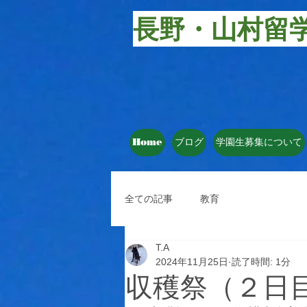
長野・山村留
Home
ブログ
学園生募集について
全ての記事
教育
T.A
2024年11月25日
読了時間: 1分
収穫祭（２日