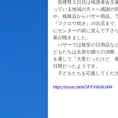
　収穫祭２日目は保護者会主
っている地域の方々へ感謝の
や、模擬店からバザー用品、
『フクロウ焼き』の出店まで
にセンターの前に並んで下さ
幕が開きました。
　バザーでは格安の日用品な
どもたちは太鼓や踊りの演舞
を通して『大変だったけど、
日間だったようです。
　子どもたちを応援してくだ
https://youtu.be/eGFPxWoKxM4