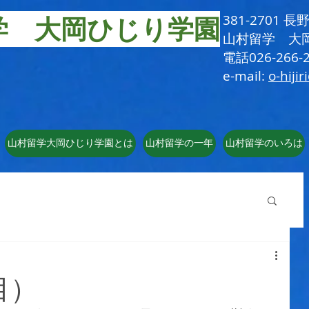
学 大岡ひじり学園
381-2701
​山村留学 大
電話026-266-2
e-mail:
o-hijir
山村留学大岡ひじり学園とは
山村留学の一年
山村留学のいろは
目）