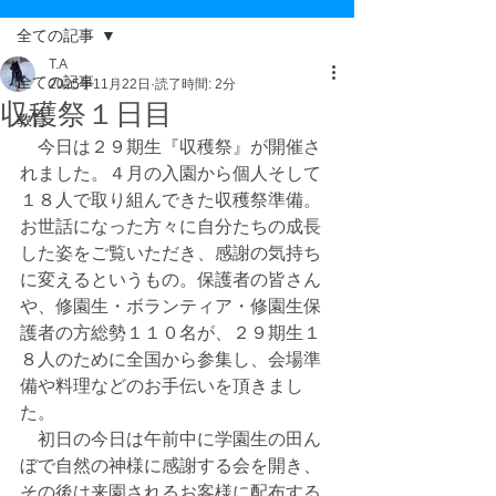
全ての記事
T.A
全ての記事
2025年11月22日
読了時間: 2分
収穫祭１日目
教育
　今日は２９期生『収穫祭』が開催さ
れました。４月の入園から個人そして
１８人で取り組んできた収穫祭準備。
お世話になった方々に自分たちの成長
した姿をご覧いただき、感謝の気持ち
に変えるというもの。保護者の皆さん
や、修園生・ボランティア・修園生保
護者の方総勢１１０名が、２９期生１
８人のために全国から参集し、会場準
備や料理などのお手伝いを頂きまし
た。
　初日の今日は午前中に学園生の田ん
ぼで自然の神様に感謝する会を開き、
その後は来園されるお客様に配布する