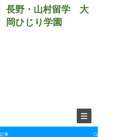
長野・山村留学 大
岡ひじり学園
381-2701
長野県長野市大岡中牧
６９８－１
​山村留学 大岡ひじり学園
電話026-266-2037 FAX026-266-
2639
e-mail:
o-hijiri@grn.janis.or.jp
記事