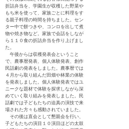
折詰弁当を、学園生が収穫した野菜や
もち米を使って、家族ごとに料理をす
る親子料理の時間を持ちました。セン
ター中で餅つきや、コンロを出して煮
物や焼き物など。家族で会話をしなが
ら１１０食の折詰弁当を作り上げまし
た。
　午後からは収穫発表会ということ
で、農事暦発表、個人体験発表、創作
民話劇の発表をしました。農事暦では
４月から取り組んだ田畑や林業の体験
を発表しました。個人体験発表ではユ
ニークな題材で体験を探求しながら深
めていく取り組みを発表しました。民
話劇では子どもたちの迫真の演技で来
場された方々も感動されていました。
　その後は直会として懇親会を行い、
子どもたちの演目１０演目ほどの太鼓