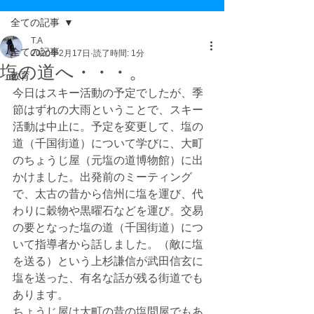
全ての記事
T.A
全ての記事
2020年2月17日
読了時間: 1分
塩の道へ・・・。
教育
今日はスキー活動の予定でしたが、季
節はずれの大雨ということで、スキー
活動は中止に。予定を変更して、塩の
道（千国街道）について学びに、大町
のちょうじ屋（元塩の道博物館）に出
かけました。出発前のミーティング
で、太古の昔から信州に塩を運び、代
わりに穀物や黒曜石などを運び。交易
の要となった塩の道（千国街道）につ
いて指導者から話しました。（敵に塩
を送る）という上杉謙信が武田信玄に
塩を送った、有名な話が残る街道でも
あります。
ちょうじ屋は大町の昔の塩問屋でもあ