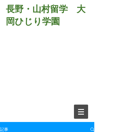
長野・山村留学 大
岡ひじり学園
381-2701
長野県長野市大岡中牧
６９８－１
​山村留学 大岡ひじり学園
電話026-266-2037 FAX026-266-
2639
e-mail:
o-hijiri@grn.janis.or.jp
記事