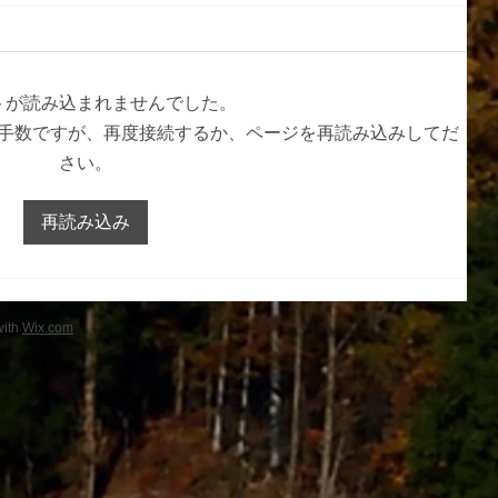
１学期帰省
トが読み込まれませんでした。
手数ですが、再度接続するか、ページを再読み込みしてだ
さい。
再読み込み
with
Wix.com