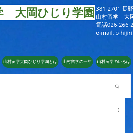
学 大岡ひじり学園
381-2701
​山村留学 大
電話026-266-2
e-mail:
o-hijir
山村留学大岡ひじり学園とは
山村留学の一年
山村留学のいろは