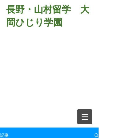
長野・山村留学 大
岡ひじり学園
381-2701
長野県長野市大岡中牧
６９８－１
​山村留学 大岡ひじり学園
電話026-266-2037 FAX026-266-
2639
e-mail:
o-hijiri@grn.janis.or.jp
記事