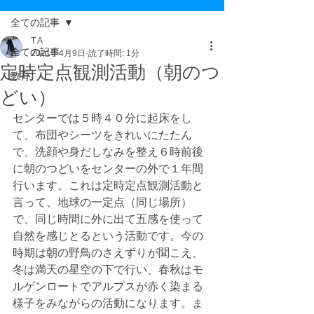
全ての記事
T.A
全ての記事
2021年4月9日
読了時間: 1分
定時定点観測活動（朝のつ
教育
どい）
センターでは５時４０分に起床をし
て、布団やシーツをきれいにたたん
で、洗顔や身だしなみを整え６時前後
に朝のつどいをセンターの外で１年間
行います。これは定時定点観測活動と
言って、地球の一定点（同じ場所）
で、同じ時間に外に出て五感を使って
自然を感じとるという活動です。今の
時期は朝の野鳥のさえずりが聞こえ、
冬は満天の星空の下で行い、春秋はモ
ルゲンロートでアルプスが赤く染まる
様子をみながらの活動になります。ま