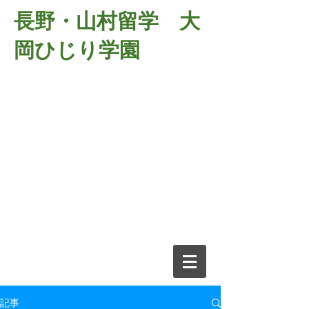
長野・山村留学 大
岡ひじり学園
381-2701
長野県長野市大岡中牧
６９８－１
​山村留学 大岡ひじり学園
電話026-266-2037 FAX026-266-
2639
e-mail:
o-hijiri@grn.janis.or.jp
記事