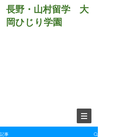
長野・山村留学 大
岡ひじり学園
381-2701
長野県長野市大岡中牧
６９８－１
​山村留学 大岡ひじり学園
電話026-266-2037 FAX026-266-
2639
e-mail:
o-hijiri@grn.janis.or.jp
記事