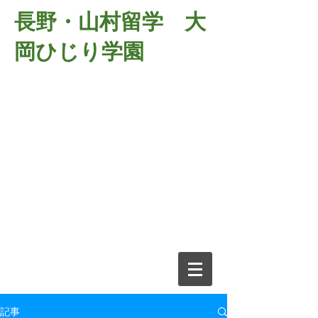
長野・山村留学 大
岡ひじり学園
381-2701
長野県長野市大岡中牧
６９８－１
​山村留学 大岡ひじり学園
電話026-266-2037 FAX026-266-
2639
e-mail:
o-hijiri@grn.janis.or.jp
記事