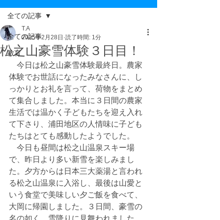
全ての記事
T.A
全ての記事
2025年2月28日
読了時間: 1分
松之山豪雪体験３日目！
教育
　今日は松之山豪雪体験最終日。農家
体験でお世話になったみなさんに、し
っかりとお礼を言って、荷物をまとめ
て集合しました。本当に３日間の農家
生活では温かく子どもたちを迎え入れ
て下さり、浦田地区の人情味に子ども
たちはとても感動したようでした。
　今日も昼間は松之山温泉スキー場
で、昨日より多い新雪を楽しみまし
た。夕方からは日本三大薬湯と言われ
る松之山温泉に入浴し、最後は山愛と
いう食堂で美味しい夕ご飯を食べて、
大岡に帰園しました。３日間、豪雪の
名の如く、雪降りに見舞われました