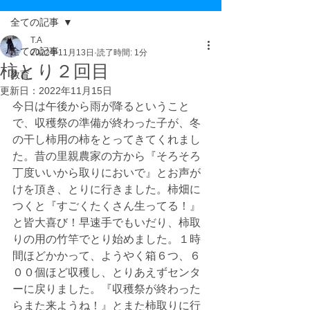
全ての記事
T.A
全ての記事
2022年11月13日
読了時間: 1分
柿とり２回目
教育
更新日：
2022年11月15日
今日は午後から雨が降るということ
で、収穫祭の準備が終わった子が、冬
の干し柿用の柿をとってきてくれまし
た。昔の里親農家の方から『そろそろ
丁度いいから取りにおいで』とお声が
けを頂き、とりに行きました。柿畑に
つくと『すごくたくさん生ってる！』
と皆大喜び！早速手でもいだり、柿取
りの用の竹竿でとり始めました。１時
間ほどかかって、ようやく箱６つ、６
００個ほど収穫し、とりあえずセンタ
ーに戻りました。『収穫祭が終わった
らまた来ようね！』とまた柿取りに行