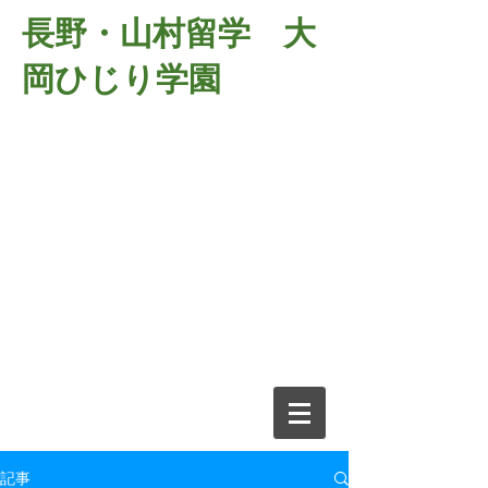
長野・山村留学 大
岡ひじり学園
381-2701
長野県長野市大岡中牧
６９８－１
​山村留学 大岡ひじり学園
電話026-266-2037 FAX026-266-
2639
e-mail:
o-hijiri@grn.janis.or.jp
記事