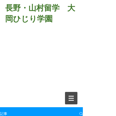
長野・山村留学 大
岡ひじり学園
381-2701
長野県長野市大岡中牧
６９８－１
​山村留学 大岡ひじり学園
電話026-266-2037 FAX026-266-
2639
e-mail:
o-hijiri@grn.janis.or.jp
記事