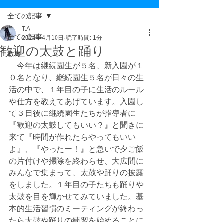
全ての記事
T.A
全ての記事
2024年4月10日
読了時間: 1分
歓迎の太鼓と踊り
教育
　今年は継続園生が５名、新入園が１
０名となり、継続園生５名が日々の生
活の中で、１年目の子に生活のルール
や仕方を教えてあげています。入園し
て３日後に継続園生たちが指導者に
『歓迎の太鼓してもいい？』と聞きに
来て『時間が作れたらやってもいい
よ』、『やったー！』と急いで夕ご飯
の片付けや掃除を終わらせ、大広間に
みんなで集まって、太鼓や踊りの披露
をしました。１年目の子たちも踊りや
太鼓を目を輝かせてみていました。基
本的生活習慣のミーティングが終わっ
たら太鼓や踊りの練習を始めることに