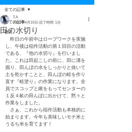
全ての記事
T.A
全ての記事
2023年4月10日
読了時間: 1分
田の水切り
教育
　昨日の午前中はロープワークを実施
し、午後は稲作活動の第１回目の活動
である、『他の水切り』を行いまし
た。これは田起こしの前に、田に溝を
掘り、田んぼの水をしっかりと抜いて
土を乾かすことと、田んぼの畦を作り
直す『畦塗り』の作業になります。全
員でスコップと鍬をもってセンターの
１反４畝の田んぼに出かけて、黙々と
作業をしました。
　さぁ、これから稲作活動も本格的に
始まります。今年も美味しいモチ米と
うるち米を育てます！