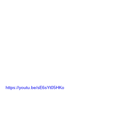
https://youtu.be/sE6sYt05HKo