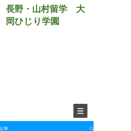
長野・山村留学 大
岡ひじり学園
381-2701
長野県長野市大岡中牧
６９８－１
​山村留学 大岡ひじり学園
電話026-266-2037 FAX026-266-
2639
e-mail:
o-hijiri@grn.janis.or.jp
記事