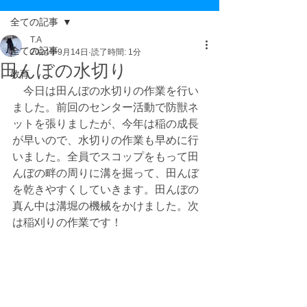
全ての記事
T.A
全ての記事
2024年9月14日
読了時間: 1分
田んぼの水切り
教育
　今日は田んぼの水切りの作業を行い
ました。前回のセンター活動で防獣ネ
ットを張りましたが、今年は稲の成長
が早いので、水切りの作業も早めに行
いました。全員でスコップをもって田
んぼの畔の周りに溝を掘って、田んぼ
を乾きやすくしていきます。田んぼの
真ん中は溝堀の機械をかけました。次
は稲刈りの作業です！