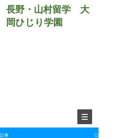
長野・山村留学 大
岡ひじり学園
381-2701
長野県長野市大岡中牧
６９８－１
​山村留学 大岡ひじり学園
電話026-266-2037 FAX026-266-
2639
e-mail:
o-hijiri@grn.janis.or.jp
記事