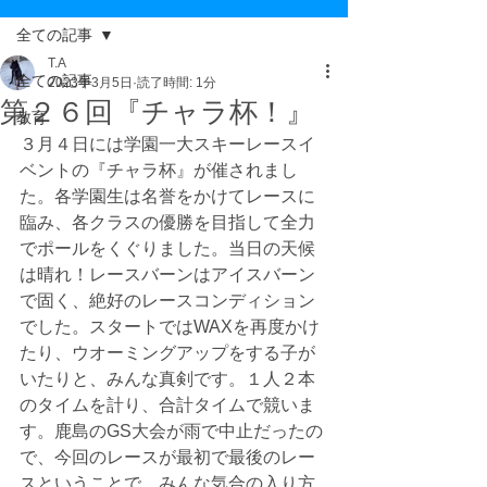
全ての記事
T.A
全ての記事
2023年3月5日
読了時間: 1分
第２６回『チャラ杯！』
教育
３月４日には学園一大スキーレースイ
ベントの『チャラ杯』が催されまし
た。各学園生は名誉をかけてレースに
臨み、各クラスの優勝を目指して全力
でポールをくぐりました。当日の天候
は晴れ！レースバーンはアイスバーン
で固く、絶好のレースコンディション
でした。スタートではWAXを再度かけ
たり、ウオーミングアップをする子が
いたりと、みんな真剣です。１人２本
のタイムを計り、合計タイムで競いま
す。鹿島のGS大会が雨で中止だったの
で、今回のレースが最初で最後のレー
スということで、みんな気合の入り方