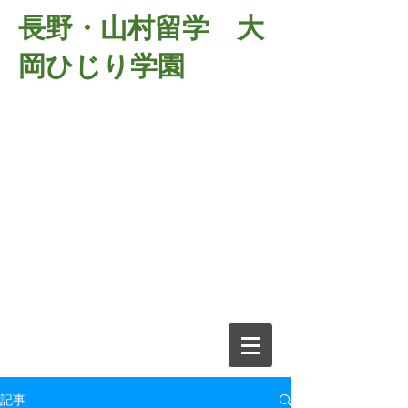
長野・山村留学 大
岡ひじり学園
381-2701
長野県長野市大岡中牧
６９８－１
​山村留学 大岡ひじり学園
電話026-266-2037 FAX026-266-
2639
e-mail:
o-hijiri@grn.janis.or.jp
記事