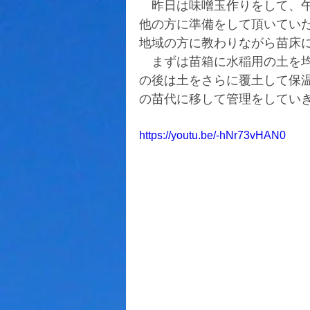
　昨日は味噌玉作りをして、
他の方に準備をして頂いてい
地域の方に教わりながら苗床
　まずは苗箱に水稲用の土を
の後は土をさらに覆土して保
の苗代に移して管理をしてい
https://youtu.be/-hNr73vHAN0