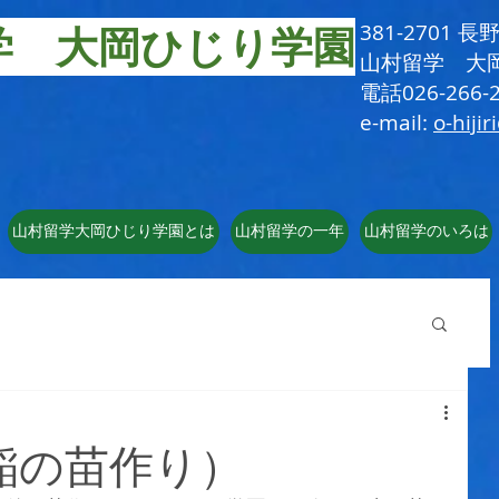
学 大岡ひじり学園
381-2701
​山村留学 大
電話026-266-2
e-mail:
o-hijir
山村留学大岡ひじり学園とは
山村留学の一年
山村留学のいろは
稲の苗作り）