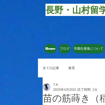
長野・山村留
Home
ブログ
学園生募集について
全ての記事
教育
T.A
2025年4月20日
読了時間: 1分
苗の筋蒔き（