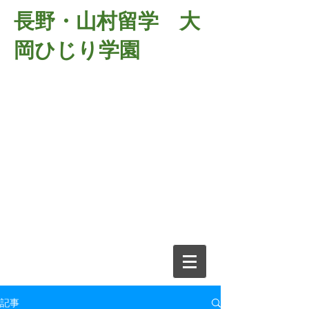
長野・山村留学 大
岡ひじり学園
381-2701
長野県長野市大岡中牧
６９８－１
​山村留学 大岡ひじり学園
電話026-266-2037 FAX026-266-
2639
e-mail:
o-hijiri@grn.janis.or.jp
記事