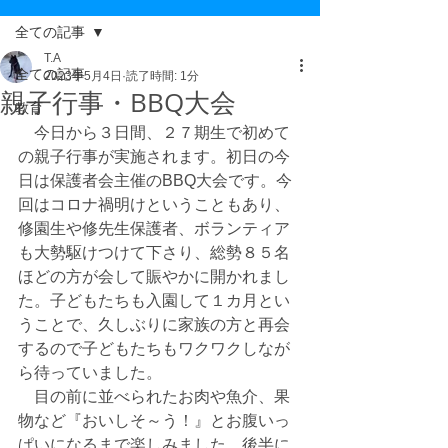
全ての記事
T.A
全ての記事
2023年5月4日
読了時間: 1分
親子行事・BBQ大会
教育
　今日から３日間、２７期生で初めて
の親子行事が実施されます。初日の今
日は保護者会主催のBBQ大会です。今
回はコロナ禍明けということもあり、
修園生や修先生保護者、ボランティア
も大勢駆けつけて下さり、総勢８５名
ほどの方が会して賑やかに開かれまし
た。子どもたちも入園して１カ月とい
うことで、久しぶりに家族の方と再会
するので子どもたちもワクワクしなが
ら待っていました。
　目の前に並べられたお肉や魚介、果
物など『おいしそ～う！』とお腹いっ
ぱいになるまで楽しみました。後半に