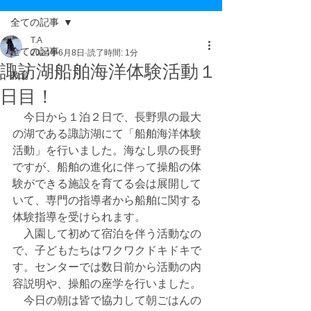
全ての記事
T.A
全ての記事
2024年6月8日
読了時間: 1分
諏訪湖船舶海洋体験活動１
教育
日目！
　今日から１泊２日で、長野県の最大
の湖である諏訪湖にて「船舶海洋体験
活動」を行いました。海なし県の長野
ですが、船舶の進化に伴って操船の体
験ができる施設を育てる会は展開して
いて、専門の指導者から船舶に関する
体験指導を受けられます。
　入園して初めて宿泊を伴う活動なの
で、子どもたちはワクワクドキドキで
す。センターでは数日前から活動の内
容説明や、操船の座学を行いました。
　今日の朝は皆で協力して朝ごはんの