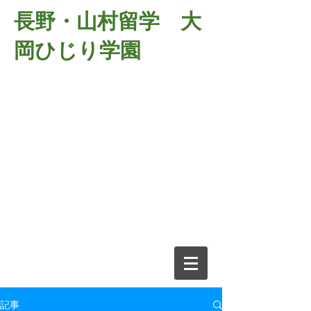
長野・山村留学 大
岡ひじり学園
381-2701
長野県長野市大岡中牧
６９８－１
​山村留学 大岡ひじり学園
電話026-266-2037 FAX026-266-
2639
e-mail:
o-hijiri@grn.janis.or.jp
記事