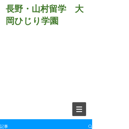
長野・山村留学 大
岡ひじり学園
381-2701
長野県長野市大岡中牧
６９８－１
​山村留学 大岡ひじり学園
電話026-266-2037 FAX026-266-
2639
e-mail:
o-hijiri@grn.janis.or.jp
記事