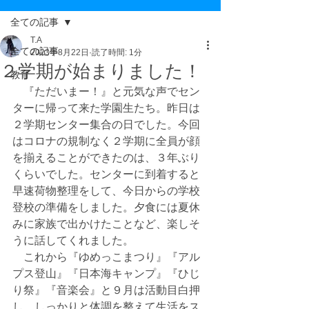
全ての記事
T.A
全ての記事
2023年8月22日
読了時間: 1分
２学期が始まりました！
教育
　『ただいまー！』と元気な声でセン
ターに帰って来た学園生たち。昨日は
２学期センター集合の日でした。今回
はコロナの規制なく２学期に全員が顔
を揃えることができたのは、３年ぶり
くらいでした。センターに到着すると
早速荷物整理をして、今日からの学校
登校の準備をしました。夕食には夏休
みに家族で出かけたことなど、楽しそ
うに話してくれました。
　これから『ゆめっこまつり』『アル
プス登山』『日本海キャンプ』『ひじ
り祭』『音楽会』と９月は活動目白押
し。しっかりと体調を整えて生活をス