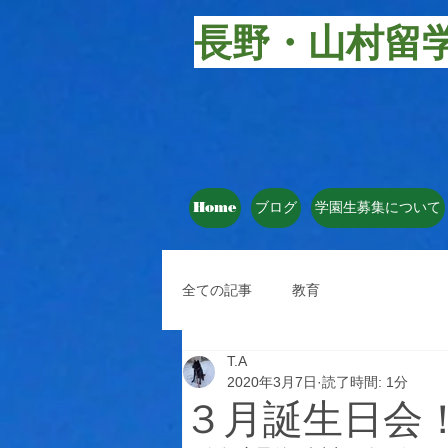
長野・山村留
Home
ブログ
学園生募集について
全ての記事
教育
T.A
2020年3月7日
読了時間: 1分
３月誕生日会