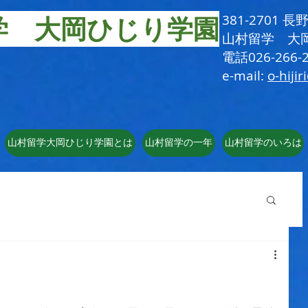
学 大岡ひじり学園
381-2701
​山村留学 大
電話026-266-2
e-mail:
o-hijir
山村留学大岡ひじり学園とは
山村留学の一年
山村留学のいろは
！