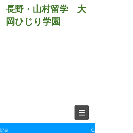
長野・山村留学 大
岡ひじり学園
381-2701
長野県長野市大岡中牧
６９８－１
​山村留学 大岡ひじり学園
電話026-266-2037 FAX026-266-
2639
e-mail:
o-hijiri@grn.janis.or.jp
記事