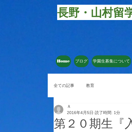
長野・山村留
Home
ブログ
学園生募集について
全ての記事
教育
Ａ
2016年4月5日
読了時間: 1分
第２０期生『