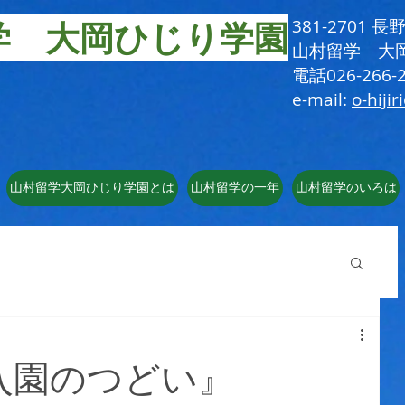
学 大岡ひじり学園
381-2701
​山村留学 大
電話026-266-2
e-mail:
o-hijir
山村留学大岡ひじり学園とは
山村留学の一年
山村留学のいろは
入園のつどい』