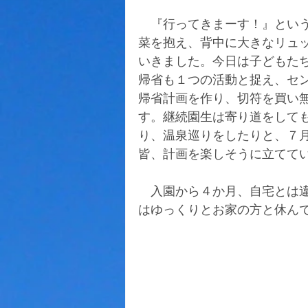
　『行ってきまーす！』とい
菜を抱え、背中に大きなリュ
いきました。今日は子どもた
帰省も１つの活動と捉え、セ
帰省計画を作り、切符を買い
す。継続園生は寄り道をして
り、温泉巡りをしたりと、７
皆、計画を楽しそうに立てて
　入園から４か月、自宅とは
はゆっくりとお家の方と休ん