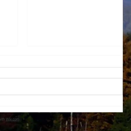
１学期帰省
with
Wix.com