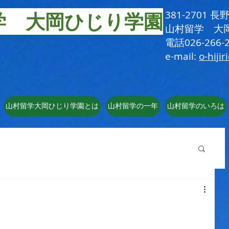
学 大岡ひじり学園
381-2701
​山村留学 大
電話026-266-2
e-mail:
o-hijir
山村留学大岡ひじり学園とは
山村留学の一年
山村留学のいろは