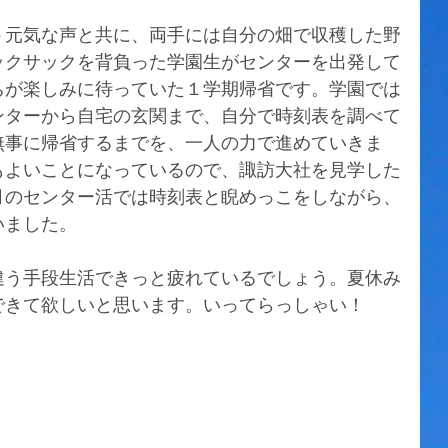
う元気な声と共に、両手には自分の畑で収穫した野
ックサックを背負った学園生がセンターを出発して
ちが楽しみに待っていた１学期帰省です。学園では
ンターから自宅の玄関まで、自分で時刻表を調べて
無事に帰省するまでを、一人の力で進めていきま
もよいことになっているので、諏訪大社を見学した
月のセンター活では時刻表と睨めっこをしながら、
いました。
違う手段生活できっと疲れているでしょう。夏休み
できて欲しいと思います。いってらっしゃい！