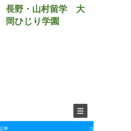
長野・山村留学 大
岡ひじり学園
381-2701
長野県長野市大岡中牧
６９８－１
​山村留学 大岡ひじり学園
電話026-266-2037 FAX026-266-
2639
e-mail:
o-hijiri@grn.janis.or.jp
記事