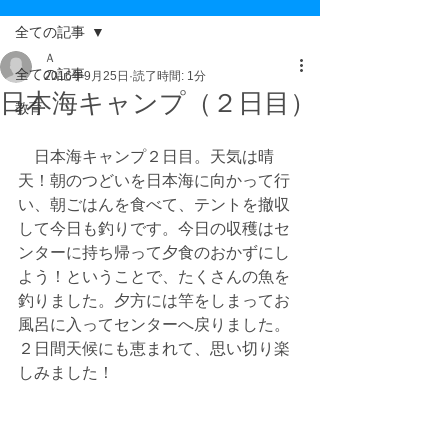
全ての記事
Ａ
全ての記事
2016年9月25日
読了時間: 1分
日本海キャンプ（２日目）
教育
　日本海キャンプ２日目。天気は晴
天！朝のつどいを日本海に向かって行
い、朝ごはんを食べて、テントを撤収
して今日も釣りです。今日の収穫はセ
ンターに持ち帰って夕食のおかずにし
よう！ということで、たくさんの魚を
釣りました。夕方には竿をしまってお
風呂に入ってセンターへ戻りました。
２日間天候にも恵まれて、思い切り楽
しみました！