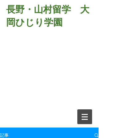
長野・山村留学 大
岡ひじり学園
381-2701
長野県長野市大岡中牧
６９８－１
​山村留学 大岡ひじり学園
電話026-266-2037 FAX026-266-
2639
e-mail:
o-hijiri@grn.janis.or.jp
記事