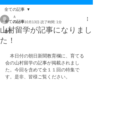
全ての記事
Ａ
全ての記事
2016年10月13日
読了時間: 1分
山村留学が記事になりまし
教育
た！
　本日付の朝日新聞教育欄に、育てる
会の山村留学の記事が掲載されまし
た。今回を含めて全１１回の特集で
す。是非、皆様ご覧ください。