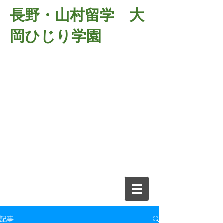
長野・山村留学 大
岡ひじり学園
381-2701
長野県長野市大岡中牧
６９８－１
​山村留学 大岡ひじり学園
電話026-266-2037 FAX026-266-
2639
e-mail:
o-hijiri@grn.janis.or.jp
記事