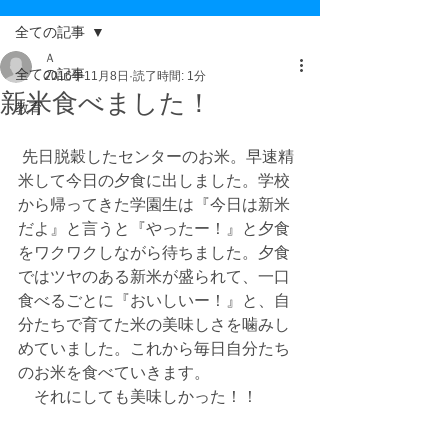
全ての記事
Ａ
全ての記事
2016年11月8日
読了時間: 1分
新米食べました！
教育
 先日脱穀したセンターのお米。早速精
米して今日の夕食に出しました。学校
から帰ってきた学園生は『今日は新米
だよ』と言うと『やったー！』と夕食
をワクワクしながら待ちました。夕食
ではツヤのある新米が盛られて、一口
食べるごとに『おいしいー！』と、自
分たちで育てた米の美味しさを噛みし
めていました。これから毎日自分たち
のお米を食べていきます。
　それにしても美味しかった！！