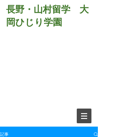
長野・山村留学 大
岡ひじり学園
381-2701
長野県長野市大岡中牧
６９８－１
​山村留学 大岡ひじり学園
電話026-266-2037 FAX026-266-
2639
e-mail:
o-hijiri@grn.janis.or.jp
記事