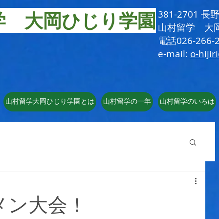
学 大岡ひじり学園
381-2701
​山村留学 大
電話026-266-2
e-mail:
o-hijir
山村留学大岡ひじり学園とは
山村留学の一年
山村留学のいろは
メン大会！