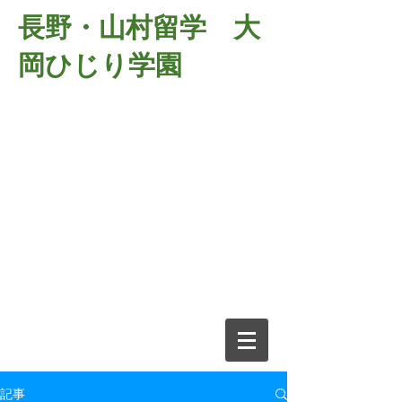
長野・山村留学 大
岡ひじり学園
381-2701
長野県長野市大岡中牧
６９８－１
​山村留学 大岡ひじり学園
電話026-266-2037 FAX026-266-
2639
e-mail:
o-hijiri@grn.janis.or.jp
記事