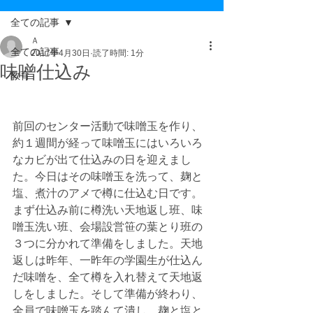
全ての記事
Ａ
全ての記事
2017年4月30日
読了時間: 1分
味噌仕込み
教育
前回のセンター活動で味噌玉を作り、
約１週間が経って味噌玉にはいろいろ
なカビが出て仕込みの日を迎えまし
た。今日はその味噌玉を洗って、麹と
塩、煮汁のアメで樽に仕込む日です。
まず仕込み前に樽洗い天地返し班、味
噌玉洗い班、会場設営笹の葉とり班の
３つに分かれて準備をしました。天地
返しは昨年、一昨年の学園生が仕込ん
だ味噌を、全て樽を入れ替えて天地返
しをしました。そして準備が終わり、
全員で味噌玉を踏んて潰し、麹と塩と