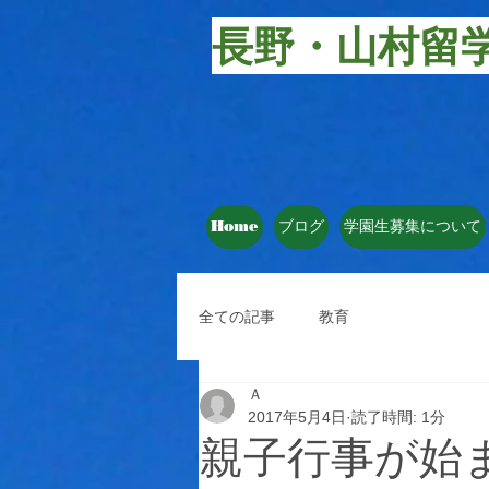
長野・山村留
Home
ブログ
学園生募集について
全ての記事
教育
Ａ
2017年5月4日
読了時間: 1分
親子行事が始