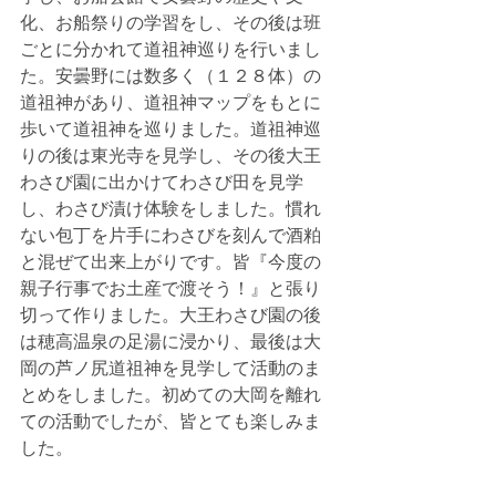
化、お船祭りの学習をし、その後は班
ごとに分かれて道祖神巡りを行いまし
た。安曇野には数多く（１２８体）の
道祖神があり、道祖神マップをもとに
歩いて道祖神を巡りました。道祖神巡
りの後は東光寺を見学し、その後大王
わさび園に出かけてわさび田を見学
し、わさび漬け体験をしました。慣れ
ない包丁を片手にわさびを刻んで酒粕
と混ぜて出来上がりです。皆『今度の
親子行事でお土産で渡そう！』と張り
切って作りました。大王わさび園の後
は穂高温泉の足湯に浸かり、最後は大
岡の芦ノ尻道祖神を見学して活動のま
とめをしました。初めての大岡を離れ
ての活動でしたが、皆とても楽しみま
した。