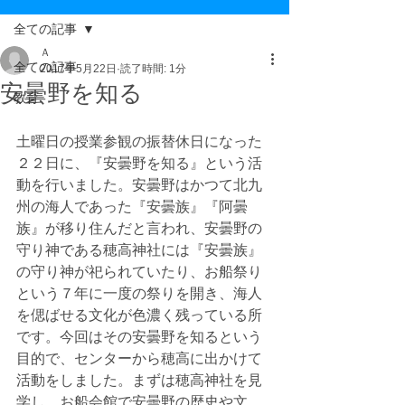
全ての記事
Ａ
全ての記事
2017年5月22日
読了時間: 1分
安曇野を知る
教育
土曜日の授業参観の振替休日になった
２２日に、『安曇野を知る』という活
動を行いました。安曇野はかつて北九
州の海人であった『安曇族』『阿曇
族』が移り住んだと言われ、安曇野の
守り神である穂高神社には『安曇族』
の守り神が祀られていたり、お船祭り
という７年に一度の祭りを開き、海人
を偲ばせる文化が色濃く残っている所
です。今回はその安曇野を知るという
目的で、センターから穂高に出かけて
活動をしました。まずは穂高神社を見
学し、お船会館で安曇野の歴史や文