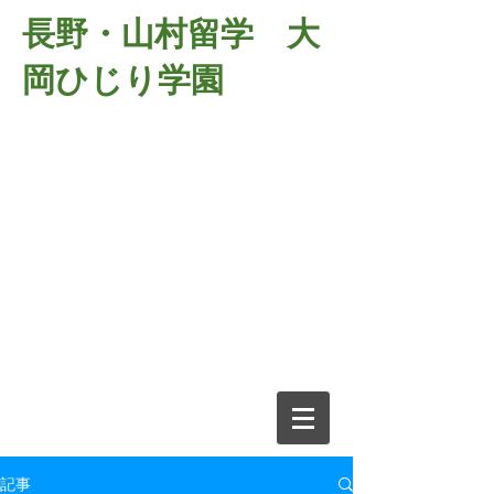
長野・山村留学 大
岡ひじり学園
381-2701
長野県長野市大岡中牧
６９８－１
​山村留学 大岡ひじり学園
電話026-266-2037 FAX026-266-
2639
e-mail:
o-hijiri@grn.janis.or.jp
記事