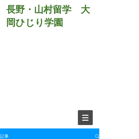
長野・山村留学 大
岡ひじり学園
381-2701
長野県長野市大岡中牧
６９８－１
​山村留学 大岡ひじり学園
電話026-266-2037 FAX026-266-
2639
e-mail:
o-hijiri@grn.janis.or.jp
記事