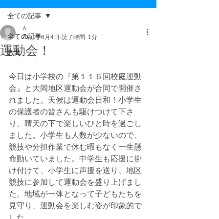
全ての記事
Ａ
全ての記事
2017年6月4日
読了時間: 1分
運動会！
教育
今日は小学校の『第１１６回校庭運動
会』と大岡地区運動会が合同で開催さ
れました。天候は運動会日和！小学生
の保護者の皆さんも駆けつけて下さ
り、晴天の下で楽しいひと時を過ごし
ました。小学生も人数が少ないので、
競技や分担作業で休む暇もなく一生懸
命動いていました。中学生も応援に掛
け付けて、小学生に声援を送り、地区
競技に参加して運動会を盛り上げまし
た。地域が一体となって子どもたちを
見守り、運動会を楽しむ姿が印象的で
した。