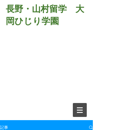
長野・山村留学 大
岡ひじり学園
381-2701
長野県長野市大岡中牧
６９８－１
​山村留学 大岡ひじり学園
電話026-266-2037 FAX026-266-
2639
e-mail:
o-hijiri@grn.janis.or.jp
記事