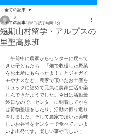
全ての記事
Ａ
全ての記事
2017年8月6日
読了時間: 1分
短期山村留学・アルプスの
教育
里聖高原班
　午前中に農家からセンターに戻って
きた子どもたち。『畑で収穫した野菜
をお土産にもらったよ！』とジャガイ
モやナスなど、農家で頂いたお土産を
リュックに詰めて元気に農家生活を楽
しんできたようでした。今日は活動最
終日なので、センターに到着してから
は荷物整理をしたり、活動の振り返り
をしました。そして農家で頂いた美味
しいお弁当をセンターで食べて、いよ
いよ出発です。楽しい事や苦しいこ