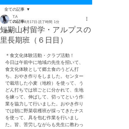
全ての記事
T.A
全ての記事
2017年8月17日
読了時間: 1分
短期山村留学・アルプスの
教育
里長期班（６日目）
＊食文化体験活動・クラブ活動！
今日は午前中に地域の先生を招いて、
食文化体験として郷土食のうどん打
ち、おやき作りをしました。センター
で栽培した小麦（地粉）を使って、う
どん打ちでは班ごとに分かれて、生地
を練って、伸ばして、切ってという作
業を協力して行いました。おやき作り
では朝に野菜収穫班が採ってきたナス
を使って、具を包む作業を行いまし
た。皆、苦労しながらも先生に教わっ