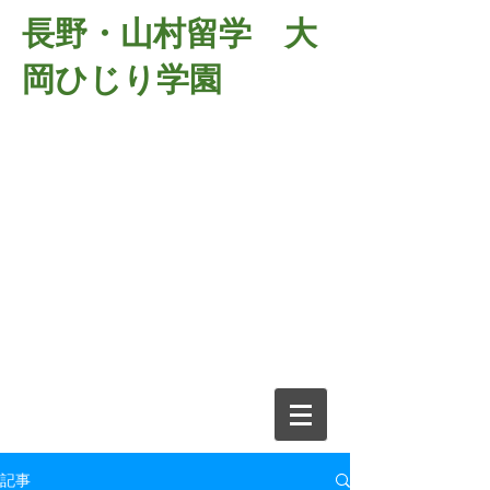
長野・山村留学 大
岡ひじり学園
381-2701
長野県長野市大岡中牧
６９８－１
​山村留学 大岡ひじり学園
電話026-266-2037 FAX026-266-
2639
e-mail:
o-hijiri@grn.janis.or.jp
記事