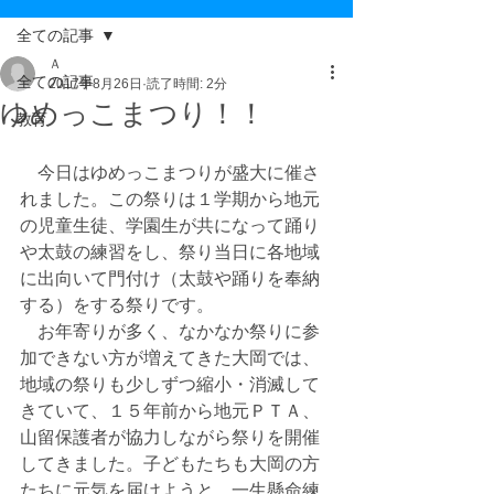
全ての記事
Ａ
全ての記事
2017年8月26日
読了時間: 2分
ゆめっこまつり！！
教育
　今日はゆめっこまつりが盛大に催さ
れました。この祭りは１学期から地元
の児童生徒、学園生が共になって踊り
や太鼓の練習をし、祭り当日に各地域
に出向いて門付け（太鼓や踊りを奉納
する）をする祭りです。
　お年寄りが多く、なかなか祭りに参
加できない方が増えてきた大岡では、
地域の祭りも少しずつ縮小・消滅して
きていて、１５年前から地元ＰＴＡ、
山留保護者が協力しながら祭りを開催
してきました。子どもたちも大岡の方
たちに元気を届けようと、一生懸命練