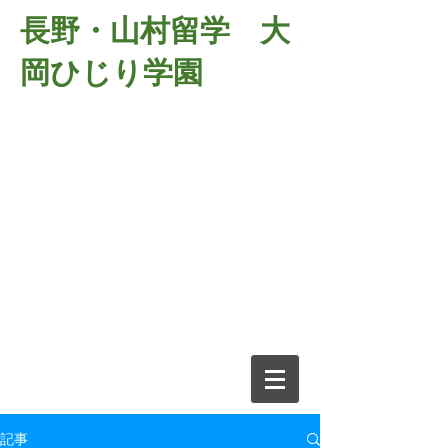
長野・山村留学 大
岡ひじり学園
381-2701
長野県長野市大岡中牧
６９８－１
​山村留学 大岡ひじり学園
電話026-266-2037 FAX026-266-
2639
e-mail:
o-hijiri@grn.janis.or.jp
記事