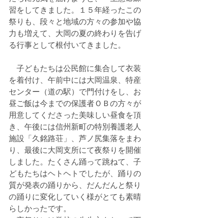
習をしてきました。１５年経ったこの
祭りも、段々と地域の方々の参加や協
力も増えて、大岡の夏の終わりを告げ
る行事として根付いてきました。
　子どもたちは公民館に集合して衣装
を着付け、午前中には大岡温泉、特産
センター（道の駅）で門付けをし、お
昼ご飯は今までの保護者ＯＢの方々が
用意してくださった美味しい昼食を頂
き、午後には信州新町の特別養護老人
施設「久銘路荘」、芦ノ尻集落をまわ
り、最後に大岡支所にて夜祭りを開催
しました。たくさん踊って跳ねて、子
どもたちはヘトヘトでしたが、踊りの
質が発表の踊りから、だんだんと祭り
の踊りに変化していく様がとても素晴
らしかったです。