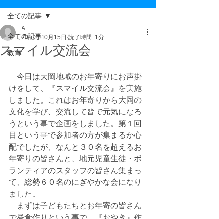
全ての記事
A
全ての記事
2017年10月15日
読了時間: 1分
スマイル交流会
教育
　今日は大岡地域のお年寄りにお声掛
けをして、『スマイル交流会』を実施
しました。これはお年寄りから大岡の
文化を学び、交流して皆で元気になろ
うという事で企画をしました。第１回
目という事で参加者の方が集まるか心
配でしたが、なんと３０名を超えるお
年寄りの皆さんと、地元児童生徒・ボ
ランティアのスタッフの皆さん集まっ
て、総勢６０名のにぎやかな会になり
ました。
　まずは子どもたちとお年寄の皆さん
で昼食作りという事で、『おやき』作