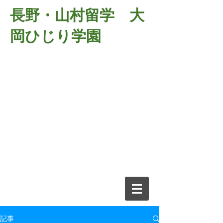
長野・山村留学 大
岡ひじり学園
381-2701
長野県長野市大岡中牧
６９８－１
​山村留学 大岡ひじり学園
電話026-266-2037 FAX026-266-
2639
e-mail:
o-hijiri@grn.janis.or.jp
記事